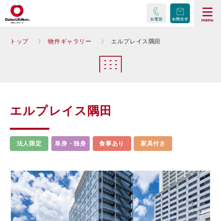
トップ
物件ギャラリー
エルプレイス隅田
エルプレイス隅田
法人限定
単身・独身
食事あり
家具付き