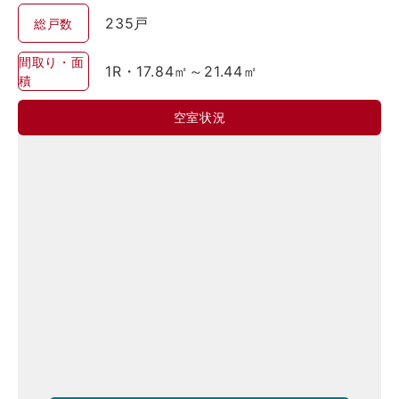
235戸
総戸数
間取り・面
1R・17.84㎡～21.44㎡
積
空室状況