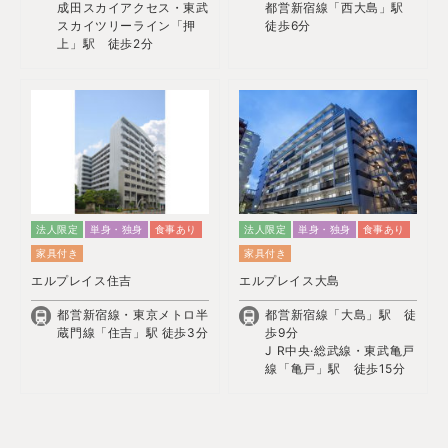
成田スカイアクセス・東武
都営新宿線「西大島」駅
スカイツリーライン「押
徒歩6分
上」駅 徒歩2分
法人限定
単身・独身
食事あり
法人限定
単身・独身
食事あり
家具付き
家具付き
エルプレイス住吉
エルプレイス大島
都営新宿線・東京メトロ半
都営新宿線「大島」駅 徒
蔵門線「住吉」駅 徒歩3分
歩9分
J R中央·総武線・東武亀戸
線「亀戸」駅 徒歩15分