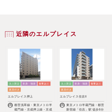
近隣のエルプレイス
法人限定
単身・独身
食事あり
法人限定
単身・独身
食事あり
家具付き
家具付き
エルプレイス押上
エルプレイス住吉II
都営浅草線・東京メトロ半
東京メトロ半蔵門線・都営
蔵門線・京成押上線・京成
新宿線「住吉」駅 徒歩6分