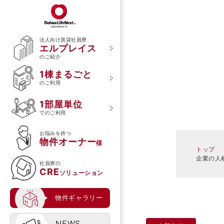
法人向け賃貸社員寮
エルプレイス
のご紹介
エルプレイスについて
1棟まるごとのご利用
1部屋単位でのご利用
1棟まるごと
エルプレイスのご紹介
ご利用の流れ
ご利用の流れ
のご利用
ご利用のメリット
1部屋単位
館内の特徴
でのご利用
食事サービスの特徴
お悩みを持つ
物件オーナー
導入事例
様
トップ
入居者様の声
企業の人
社員寮の
CRE
ソリューション
物件ギャラリー
NEWS