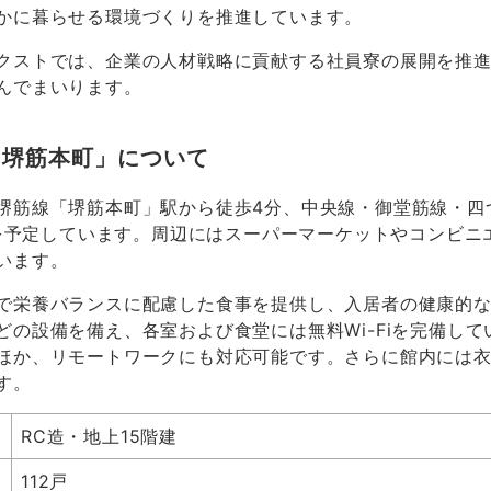
かに暮らせる環境づくりを推進しています。
クストでは、企業の人材戦略に貢献する社員寮の展開を推
んでまいります。
ス堺筋本町」について
堺筋線「堺筋本町」駅から徒歩4分、中央線・御堂筋線・四
開業を予定しています。周辺にはスーパーマーケットやコンビ
います。
で栄養バランスに配慮した食事を提供し、入居者の健康的
どの設備を備え、各室および食堂には無料Wi-Fiを完備し
ほか、リモートワークにも対応可能です。さらに館内には
す。
RC造・地上
15
階建
112戸