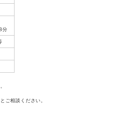
8
分
等
す。
りとご相談ください。