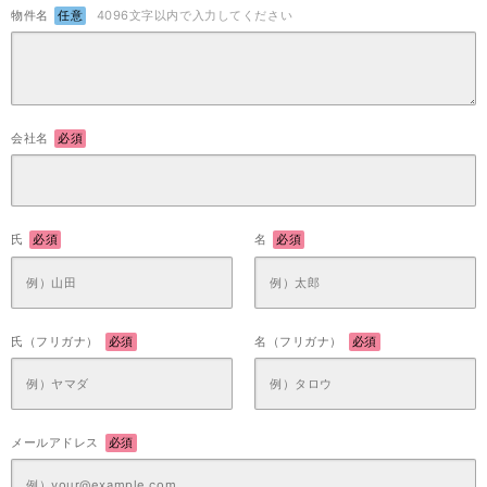
物件名
任意
4096文字以内で入力してください
会社名
必須
氏
必須
名
必須
氏（フリガナ）
必須
名（フリガナ）
必須
メールアドレス
必須