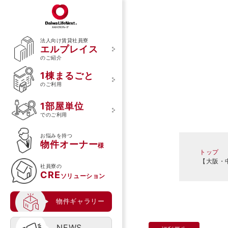
法人向け賃貸社員寮
エルプレイス
のご紹介
エルプレイスについて
1棟まるごとのご利用
1部屋単位でのご利用
1棟まるごと
エルプレイスのご紹介
ご利用の流れ
ご利用の流れ
のご利用
ご利用のメリット
1部屋単位
館内の特徴
でのご利用
食事サービスの特徴
お悩みを持つ
物件オーナー
導入事例
様
トップ
入居者様の声
【大阪・
社員寮の
CRE
ソリューション
物件ギャラリー
NEWS