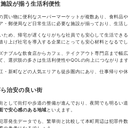
な施設が揃う生活利便性
の買い物に便利なスーパーマーケットが複数あり、食料品
ア・郵便局など日常生活に必要な施設が揃っており、生活
いため、帰宅が遅くなりがちな社員でも安心して生活でき
借り上げ社宅を導入する企業にとっても安心材料となるで
ズナブルな飲食店からカフェ、テイクアウト専門店まで幅
て、選択肢の多さは生活利便性や
QOL
の向上につながりま
江・新町などの人気エリアも徒歩圏内にあり、仕事帰りや
がら治安の良い街
街として街灯や歩道の整備が進んでおり、夜間でも明るい
面で安心感のある地域
といえます。
犯罪発生データでも、繁華街と比較して本町周辺は犯罪件