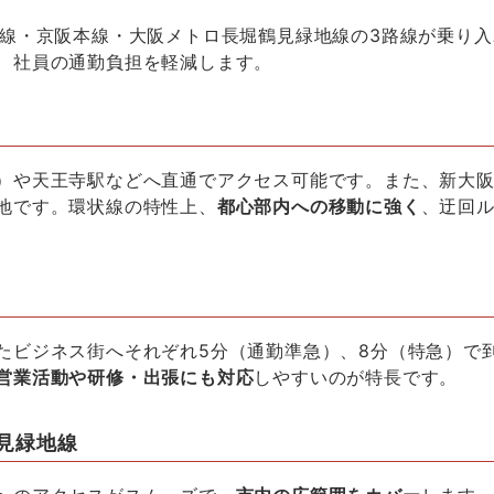
線・京阪本線・大阪メトロ長堀鶴見緑地線の
3
路線が乗り入
、社員の通勤負担を軽減します。
）や天王寺駅などへ直通でアクセス可能です。また、新大
地です。環状線の特性上、
都心部内への移動に強く
、迂回
たビジネス街へそれぞれ
5
分（通勤準急）、
8
分（特急）で
営業活動や研修・出張にも対応
しやすいのが特長です。
見緑地線