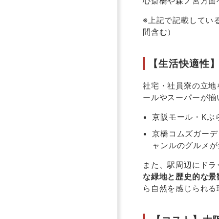
心斎橋や森ノ宮方面
※上記で記載してい
間含む）
【生活快適性
社宅・社員寮の立地
ールやスーパーが揃
京阪モール・
K
ぶ
京橋コムズガーデ
ャンルのグルメが
また、駅周辺にドラ
な緑地と歴史的な景
ら自然を感じられる