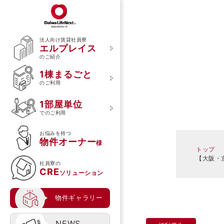
法人向け賃貸社員寮
エルプレイス
のご紹介
エルプレイスについて
1棟まるごとのご利用
1部屋単位でのご利用
1棟まるごと
エルプレイスのご紹介
ご利用の流れ
ご利用の流れ
のご利用
ご利用のメリット
1部屋単位
館内の特徴
でのご利用
食事サービスの特徴
お悩みを持つ
物件オーナー
導入事例
様
トップ
入居者様の声
【大阪・
社員寮の
CRE
ソリューション
物件ギャラリー
NEWS