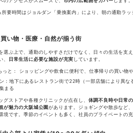
へのアクセスがスムーズで、
市内の広範囲をカバー
します
る所要時間はジョルダン「乗換案内」により、朝の通勤ラッ
】買い物・医療・自然が揃う街
を選ぶ上で、通勤のしやすさだけでなく、日々の生活を支
い、
日常生活に必要な施設が充実
しています。
らっと： ショッピングや飲食に便利で、仕事帰りの買い物
ン：地下にあるレストラン街で
22
時（一部店舗により異な
集まる
ッグストアや各種クリニックが点在し、
体調不良時や日常
観が魅力の大阪城公園
があります。ジョギングや散歩など
環境です。季節のイベントも多く、社員のプライベートの